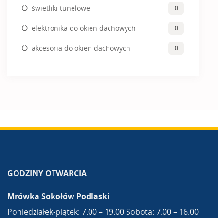
świetliki tunelowe
0
elektronika do okien dachowych
0
akcesoria do okien dachowych
0
GODZINY OTWARCIA
Mrówka Sokołów Podlaski
Poniedziałek-piątek: 7.00 – 19.00 Sobota: 7.00 – 16.00