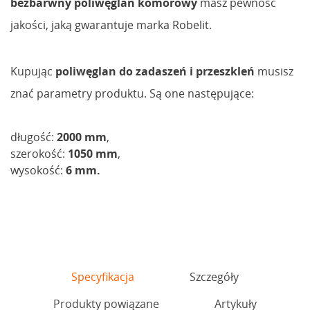
bezbarwny poliwęglan komorowy
masz pewność
jakości, jaką gwarantuje marka Robelit.
Kupując
poliwęglan do zadaszeń i przeszkleń
musisz
znać parametry produktu. Są one następujące:
długość:
2000 mm
,
szerokość:
1050 mm
,
wysokość:
6 mm.
Specyfikacja
Szczegóły
Produkty powiązane
Artykuły