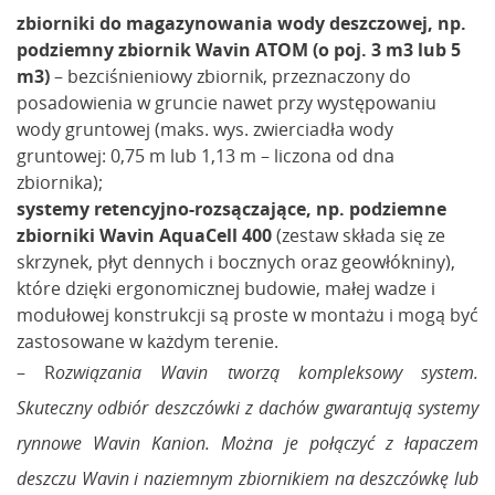
zbiorniki do magazynowania wody deszczowej, np.
podziemny zbiornik Wavin ATOM (o poj. 3 m3 lub 5
m3)
– bezciśnieniowy zbiornik, przeznaczony do
posadowienia w gruncie nawet przy występowaniu
wody gruntowej (maks. wys. zwierciadła wody
gruntowej: 0,75 m lub 1,13 m – liczona od dna
zbiornika);
systemy retencyjno-rozsączające, np. podziemne
zbiorniki Wavin AquaCell 400
(zestaw składa się ze
skrzynek, płyt dennych i bocznych oraz geowłókniny),
które dzięki ergonomicznej budowie, małej wadze i
modułowej konstrukcji są proste w montażu i mogą być
zastosowane w każdym terenie.
– R
ozwiązania Wavin tworzą kompleksowy system.
Skuteczny odbiór deszczówki z dachów gwarantują systemy
rynnowe Wavin Kanion. Można je połączyć z łapaczem
deszczu Wavin i naziemnym zbiornikiem na deszczówkę lub