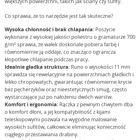
większych powierzchni, takich jak ściany czy sufity.
Co sprawia, że to narzędzie jest tak skuteczne?
Wysoka chłonność i brak chlapania
: Poszycie
wykonane z wysokiej jakości poliestru o gramaturze 700
g/m² sprawia, że wałek doskonale pobiera farbę i
równomiernie ją oddaje, co znacząco ogranicza
kłopotliwe chlapanie podczas pracy.
Idealnie gładka struktura
: Runo o wysokości 11 mm
sprawdza się rewelacyjnie na powierzchniach gładkich i
lekko chropowatych, gwarantując równomierne krycie
bez pęcherzyków oraz nieestetycznych smug, często
wystarczające już po nałożeniu dwóch warstw.
Komfort i ergonomia
: Rączka z pewnym chwytem dba
o komfort dłoni, a jej kompatybilność z kijami
teleskopowymi pozwala na wygodne malowanie
wysokich sufitów, całkowicie eliminując konieczność
ciągłego przestawiania drabiny.