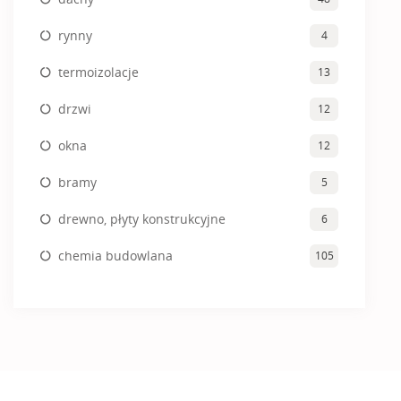
rynny
4
termoizolacje
13
drzwi
12
okna
12
bramy
5
drewno, płyty konstrukcyjne
6
chemia budowlana
105