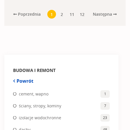
Poprzednia
Następna
1
2
11
12
BUDOWA I REMONT
Powrót
cement, wapno
1
ściany, stropy, kominy
7
izolacje wodochronne
23
dachy
48