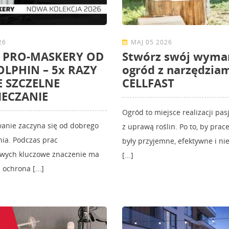
26
MAJ 05 2026
 PRO-MASKERY OD
Stwórz swój wyma
OLPHIN – 5x RAZY
ogród z narzędzia
E SZCZELNE
CELLFAST
IECZANIE
Ogród to miejsce realizacji pas
anie zaczyna się od dobrego
z uprawą roślin. Po to, by pra
ia. Podczas prac
były przyjemne, efektywne i nie
wych kluczowe znaczenie ma
[...]
ochrona [...]