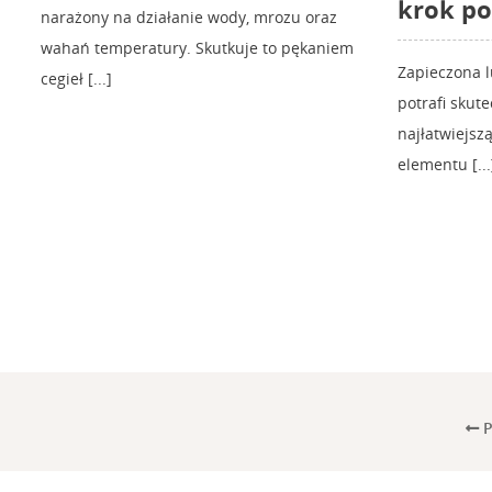
krok po
narażony na działanie wody, mrozu oraz
wahań temperatury. Skutkuje to pękaniem
Zapieczona 
cegieł [...]
potrafi skut
najłatwiejs
elementu [...
P