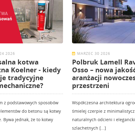
24 2026
MARZEC 30 2026
salna kotwa
Polbruk Lamell Rav
na Koelner - kiedy
Osso – nowa jakoś
je tradycyjne
aranżacji nowocze
mechaniczne?
przestrzeni
ym z podstawowych sposobów
Współczesna architektura ogr
lementów do betonu są kotwy
śmielej czerpie z minimalistyc
 Bywa jednak, że to kotwy
naturalnych odcieni i elegancki
szlachetnych [...]