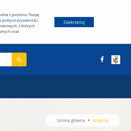
ookie z poziomu Twojej
 w
polityce prywatności
.
Zaakceptuj
netowych, z których
wanych oraz
Strona główna
Artykuły