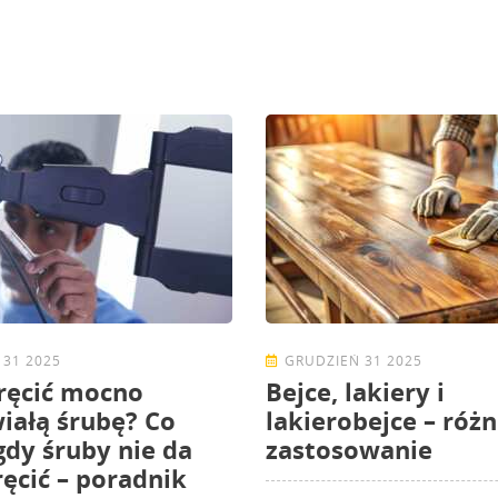
 31 2025
GRUDZIEŃ 31 2025
ręcić mocno
Bejce, lakiery i
iałą śrubę? Co
lakierobejce – różn
 gdy śruby nie da
zastosowanie
ręcić – poradnik