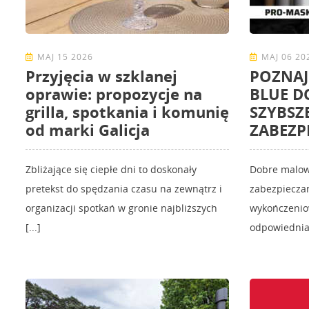
MAJ 15 2026
MAJ 06 20
Przyjęcia w szklanej
POZNAJ
oprawie: propozycje na
BLUE D
grilla, spotkania i komunię
SZYBSZ
od marki Galicja
ZABEZP
Zbliżające się ciepłe dni to doskonały
Dobre malow
pretekst do spędzania czasu na zewnątrz i
zabezpieczan
organizacji spotkań w gronie najbliższych
wykończenio
[...]
odpowiednia 