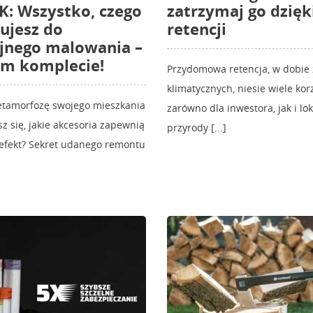
: Wszystko, czego
zatrzymaj go dzięk
ujesz do
retencji
jnego malowania –
ym komplecie!
Przydomowa retencja, w dobie
klimatycznych, niesie wiele korz
etamorfozę swojego mieszkania
zarówno dla inwestora, jak i lo
sz się, jakie akcesoria zapewnią
przyrody [...]
 efekt? Sekret udanego remontu