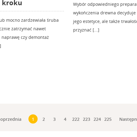
 kroku
Wybór odpowiedniego prepara
wykończenia drewna decyduje n
lub mocno zardzewiała śruba
jego estetyce, ale także trwałośc
ecznie zatrzymać nawet
przyznać [...]
zą naprawę czy demontaż
]
oprzednia
Następ
1
2
3
4
222
223
224
225