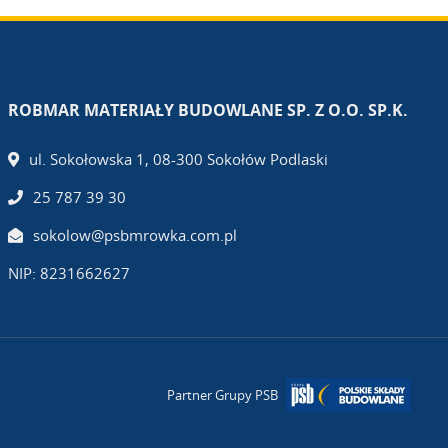
ROBMAR MATERIAŁY BUDOWLANE SP. Z O.O. SP.K.
ul. Sokołowska 1, 08-300 Sokołów Podlaski
25 787 39 30
sokolow@psbmrowka.com.pl
NIP: 8231662627
Partner Grupy PSB