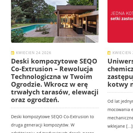
KWIECIEŃ 24 2026
KWIECIEŃ 
Deski kompozytowe SEQO
Uniwer
Co-Extrusion – Rewolucja
chemicz
Technologiczna w Twoim
zastępu
Ogrodzie. Wkrocz w erę
kotwy 
trwałych tarasów, elewacji
oraz ogrodzeń.
Od lat jedn
mocowania e
Deski kompozytowe SEQO Co-Extrusion to
mechaniczne.
druga generacji kompozytów. W
wklejane [...]