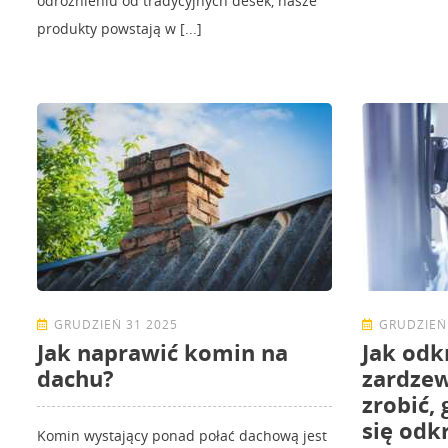
odróżnieniu od tradycyjnych desek, nasze
produkty powstają w [...]
GRUDZIEŃ 31 2025
GRUDZIEŃ
Jak naprawić komin na
Jak odk
dachu?
zardzew
zrobić,
się odk
Komin wystający ponad połać dachową jest